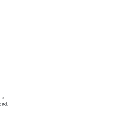
ía
dad.