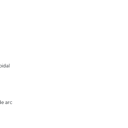
oidal
de arc