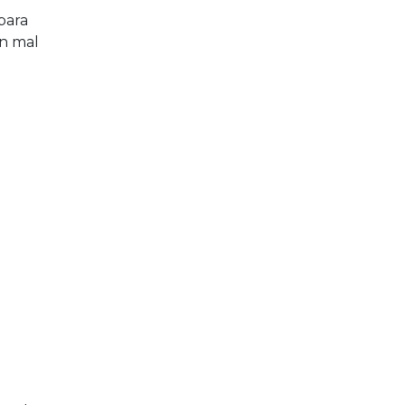
para
un mal