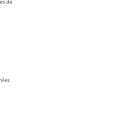
les de
iles